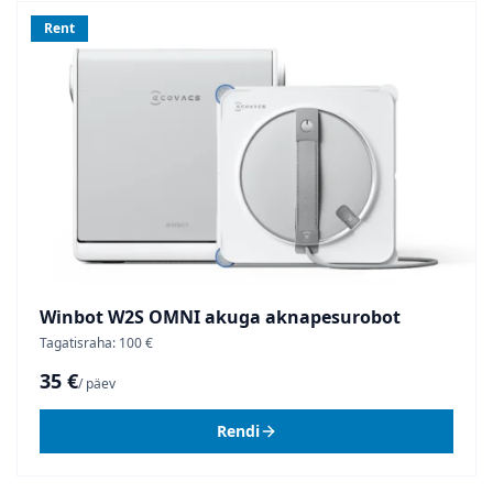
Rent
Winbot W2S OMNI akuga aknapesurobot
Tagatisraha: 100 €
35 €
/ päev
Rendi