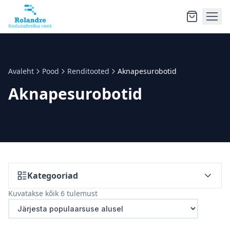
Avaleht
Pood
Renditooted
Aknapesurobotid
Aknapesurobotid
Kategooriad
Sorted
Kuvatakse kõik 6 tulemust
by
popularity