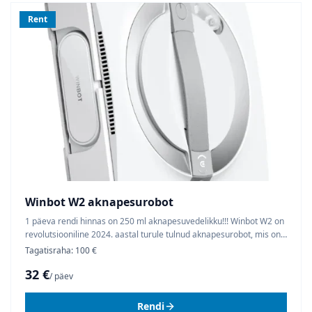
Rent
Winbot W2 aknapesurobot
1 päeva rendi hinnas on 250 ml aknapesuvedelikku!!! Winbot W2 on
revolutsiooniline 2024. aastal turule tulnud aknapesurobot, mis on
eelmistest aknapesurobotitest veelgi põhjalikum. Robotil on sees
Tagatisraha: 100 €
klaasipesuvedeliku anum, kust seade pritsib veelgi efektiivsemalt
32 €
seda klaasile, et puhastuslapp ei muutuks puhastamise ajal kuivaks,
/ päev
et tulemus oleks põhjalik ka suurte klaaside puhastamisel. Ideaalne
kõikide suurustega (ka väga suurte) akende/klaaside
Rendi