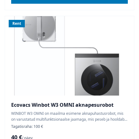
puhastamiseks. Robot töötab ainult vooluühendusega Tutvustav
video inglise keeles Vali kättesaamise all on 3 erinevat tarneviisi.
Vali endale sobiv
Rent
Ecovacs Winbot W3 OMNI aknapesurobot
WINBOT W3 OMNI on maailma esimene aknapuhastusrobot, mis
on varustatud multifunktsionaalse jaamaga, mis peseb ja hooldab
puhastuspatju Sinu eest. Rendihind sisaldab 250 ml
Tagatisraha: 100 €
klaasipesuvedelikku
40 €
/ päev