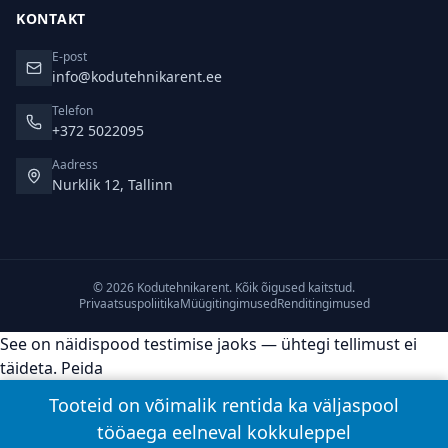
KONTAKT
E-post
info@kodutehnikarent.ee
Telefon
+372 5022095
Aadress
Nurklik 12, Tallinn
© 2026 Kodutehnikarent. Kõik õigused kaitstud.
Privaatsuspoliitika
Müügitingimused
Renditingimused
See on näidispood testimise jaoks — ühtegi tellimust ei
täideta.
Peida
Tooteid on võimalik rentida ka väljaspool
tööaega eelneval kokkuleppel