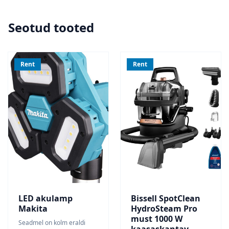
Seotud tooted
Rent
Rent
LED akulamp
Bissell SpotClean
Makita
HydroSteam Pro
must 1000 W
Seadmel on kolm eraldi