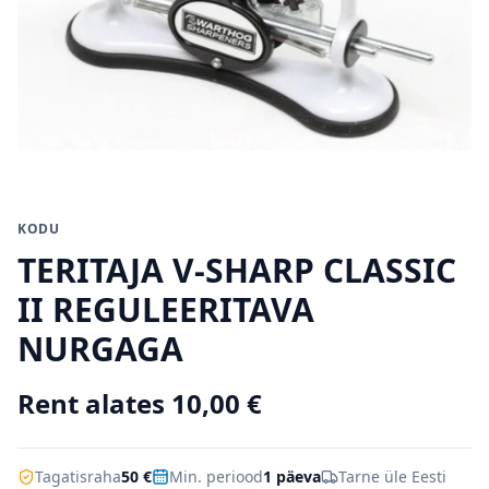
KODU
TERITAJA V-SHARP CLASSIC
II REGULEERITAVA
NURGAGA
Rent alates
10,00
€
Tagatisraha
50 €
Min. periood
1 päeva
Tarne üle Eesti